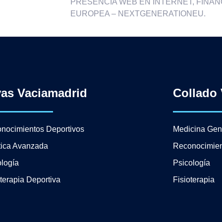
PRESENCIA WEB EN INTERNET, FINAN
EUROPEA – NEXTGENERATIONEU.
vas Vaciamadrid
Collado 
nocimientos Deportivos
Medicina Gen
tica Avanzada
Reconocimien
logía
Psicología
oterapia Deportiva
Fisioterapia