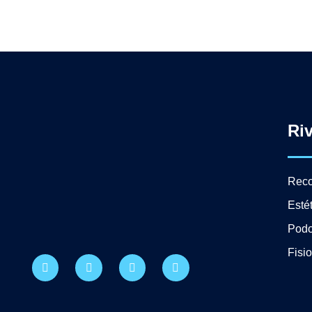
Ri
Reco
Esté
Podo
Fisi