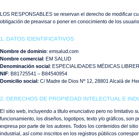
LOS RESPONSABLES se reservan el derecho de modificar cualqui
obligación de preavisar o poner en conocimiento de los usuario
1. DATOS IDENTIFICATIVOS
Nombre de dominio
: emsalud.com
Nombre comercial
: EM SALUD
Denominación social
: ESPECIALIDADES MÉDICAS LIBREROS
NIF
: B81725541 – B84540954
Domicilio social:
C/ Madre de Dios Nº 12, 28801 Alcalá de Hena
2. DERECHOS DE PROPIEDAD INTELECTUAL E IND
El sitio web, incluyendo a título enunciativo pero no limitativ
funcionamiento, los diseños, logotipos, texto y/o gráficos, so
expresa por parte de los autores. Todos los contenidos del sit
industrial, así como inscritos en los registros públicos correspo