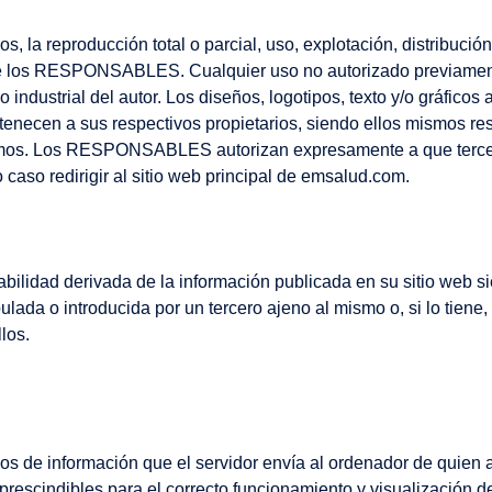
, la reproducción total o parcial, uso, explotación, distribució
te de los RESPONSABLES. Cualquier uso no autorizado previame
industrial del autor. Los diseños, logotipos, texto y/o gráficos 
necen a sus respectivos propietarios, siendo ellos mismos re
mismos. Los RESPONSABLES autorizan expresamente a que tercer
 caso redirigir al sitio web principal de emsalud.com.
idad derivada de la información publicada en su sitio web s
lada o introducida por un tercero ajeno al mismo o, si lo tiene
los.
vos de información que el servidor envía al ordenador de quien 
escindibles para el correcto funcionamiento y visualización del