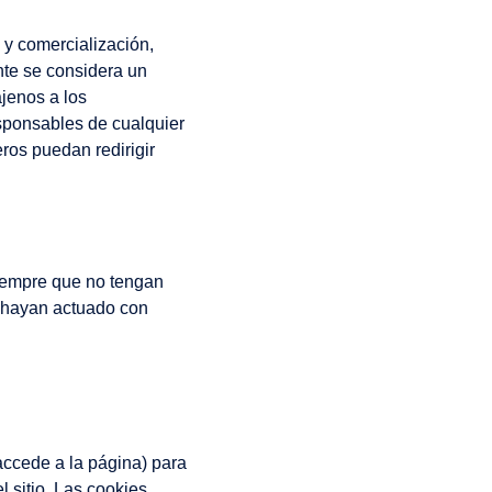
n y comercialización,
nte se considera un
ajenos a los
sponsables de cualquier
os puedan redirigir
iempre que no tengan
, hayan actuado con
accede a la página) para
 sitio. Las cookies