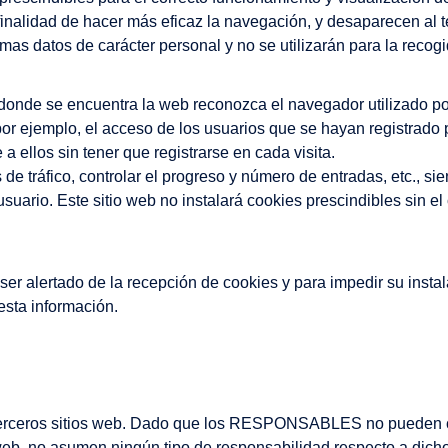
 finalidad de hacer más eficaz la navegación, y desaparecen al t
mas datos de carácter personal y no se utilizarán para la recog
donde se encuentra la web reconozca el navegador utilizado por
por ejemplo, el acceso de los usuarios que se hayan registrado 
 ellos sin tener que registrarse en cada visita.
de tráfico, controlar el progreso y número de entradas, etc., si
suario. Este sitio web no instalará cookies prescindibles sin e
 ser alertado de la recepción de cookies y para impedir su insta
esta información.
de terceros sitios web. Dado que los RESPONSABLES no pueden c
 web, no asumen ningún tipo de responsabilidad respecto a dich