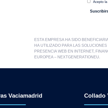
Acepto la 
ESTA EMPRESA HA SIDO BENEFICIARIA 
HA UTILIZADO PARA LAS SOLUCIONES D
PRESENCIA WEB EN INTERNET, FINAN
EUROPEA – NEXTGENERATIONEU.
vas Vaciamadrid
Collado 