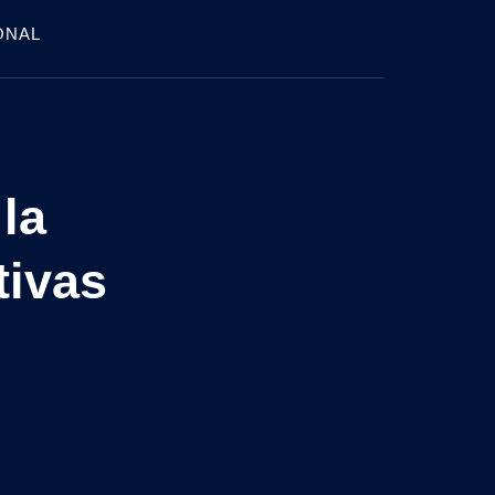
ONAL
la
tivas