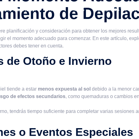
tamiento de Depila
ADO VILLALBA
RIVAS
MÁS
ÁREA INSTITUCI
re planificación y consideración para obtener los mejores resu
legir el momento adecuado para comenzar. En este artículo, ex
actores debes tener en cuenta.
s de Otoño e Invierno
iel tiende a estar
menos expuesta al sol
debido a la menor can
esgo de efectos secundarios
, como quemaduras o cambios en l
erno, tendrás tiempo suficiente para completar varias sesiones 
nes o Eventos Especiales