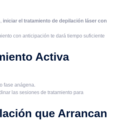
,
iniciar el tratamiento de depilación láser con
iento con anticipación te dará tiempo suficiente
miento Activa
mo fase anágena.
rdinar las sesiones de tratamiento para
lación que Arrancan