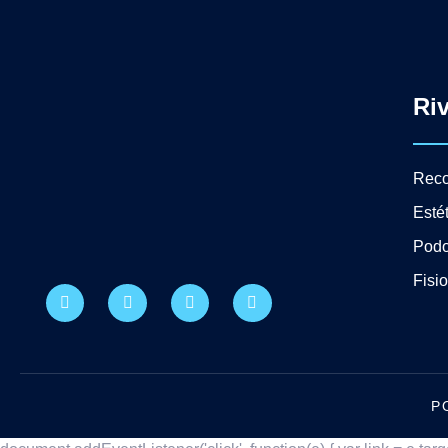
Ri
Reco
Esté
Podo
Fisi
P