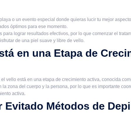
laya o un evento especial donde quieras lucir tu mejor aspecto
ultados óptimos para ese momento.
s para lograr resultados efectivos, por lo que comenzar el tratam
frutar de una piel suave y libre de vello.
Está en una Etapa de Creci
 el vello está en una etapa de crecimiento activa, conocida co
ún la zona del cuerpo y la persona, por lo que es importante coo
ento activa.
r Evitado Métodos de Depi