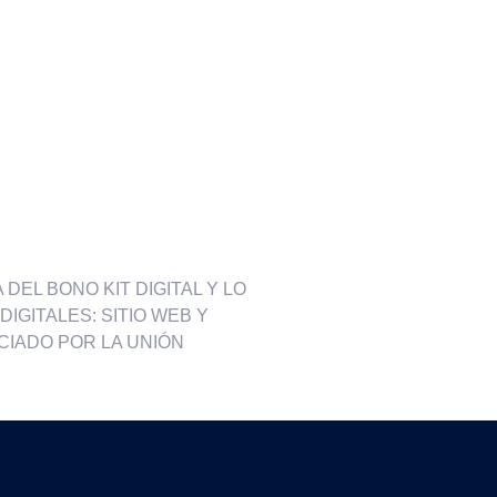
DEL BONO KIT DIGITAL Y LO
IGITALES: SITIO WEB Y
CIADO POR LA UNIÓN