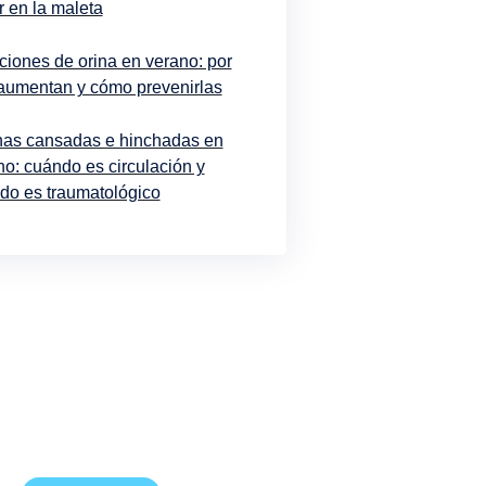
r en la maleta
cciones de orina en verano: por
aumentan y cómo prevenirlas
nas cansadas e hinchadas en
no: cuándo es circulación y
do es traumatológico
¡Suscríbete!
eres conocer todas las novedades,
ones y actualidad antes que nadie,
 tienes que facilitarnos tu email.