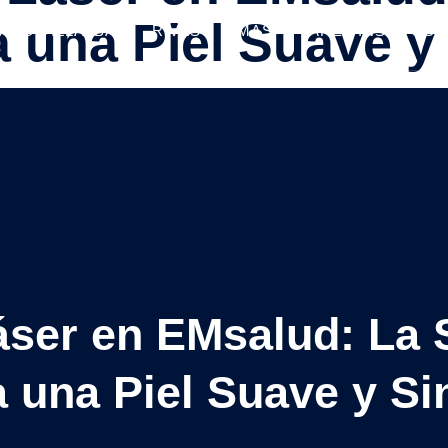
a una Piel Suave y
ADO VILLALBA
RIVAS
MÁS
ÁREA INSTITUCI
áser en EMsalud: La 
a una Piel Suave y Si