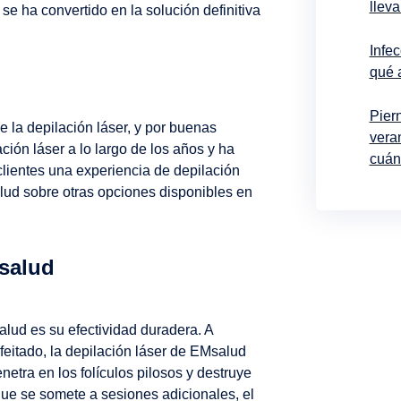
lleva
e ha convertido en la solución definitiva
Infe
qué 
Pier
 la depilación láser, y por buenas
vera
ión láser a lo largo de los años y ha
cuán
clientes una experiencia de depilación
alud sobre otras opciones disponibles en
Msalud
alud es su efectividad duradera. A
Si qui
promoci
feitado, la depilación láser de EMsalud
sólo
netra en los folículos pilosos y destruye
que se somete a sesiones adicionales, el