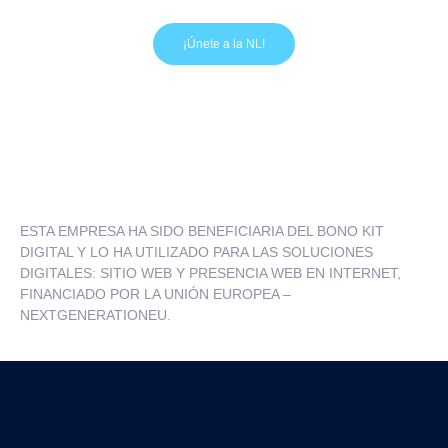
¡Únete a la NL!
ESTA EMPRESA HA SIDO BENEFICIARIA DEL BONO KIT
DIGITAL Y LO HA UTILIZADO PARA LAS SOLUCIONES
DIGITALES: SITIO WEB Y PRESENCIA WEB EN INTERNET,
FINANCIADO POR LA UNIÓN EUROPEA –
NEXTGENERATIONEU.