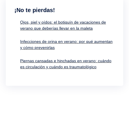
¡No te pierdas!
Ojos, piel y oídos: el botiquín de vacaciones de
verano que deberías llevar en la maleta
Infecciones de orina en verano: por qué aumentan
y cómo prevenirlas
Piernas cansadas e hinchadas en verano: cuándo
es circulación y cuándo es traumatológico
¡Suscríbete!
Si quieres conocer todas las novedades, promociones
y actualidad antes que nadie, sólo tienes que
facilitarnos tu email.