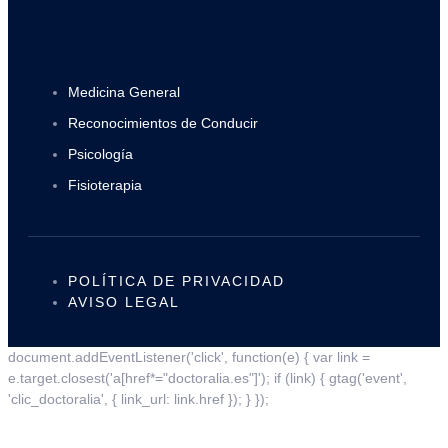
Collado Villalba
Medicina General
Reconocimientos de Conducir
Psicología
Fisioterapia
POLÍTICA DE PRIVACIDAD
AVISO LEGAL
document.addEventListener('click', function(e) { var link =
e.target.closest('a[href*="doctoralia.es"]'); if (link) { gtag('event',
'clic_doctoralia', { link_url: link.href }); } });