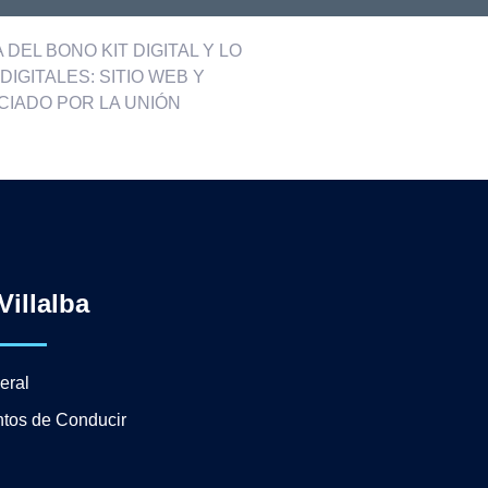
DEL BONO KIT DIGITAL Y LO
IGITALES: SITIO WEB Y
CIADO POR LA UNIÓN
Villalba
eral
tos de Conducir