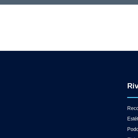
Ri
Reco
Esté
Podo