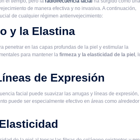
on el tiempo, pero la
radiofrecuencia facial
ha surgido como un
vejecimiento de manera efectiva y no invasiva. A continuación,
rucial de cualquier régimen antienvejecimiento:
 y la Elastina
ra penetrar en las capas profundas de la piel y estimular la
amentales para mantener la
firmeza y la elasticidad de la piel
, 
Líneas de Expresión
uencia facial puede suavizar las arrugas y líneas de expresión,
iento puede ser especialmente efectivo en áreas como alrededor
 Elasticidad
icidad de la piel al tensar las fibras de colágeno existentes y p