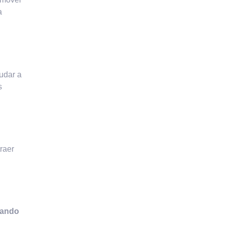
a
udar a
s
traer
zando