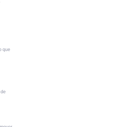
a
lo que
 de
romover