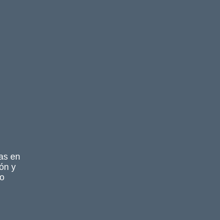
as en
ón y
co