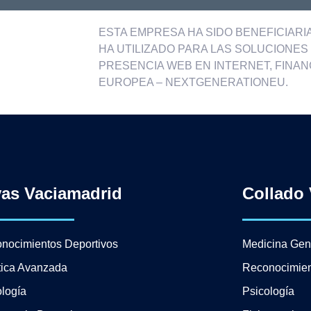
ESTA EMPRESA HA SIDO BENEFICIARIA 
HA UTILIZADO PARA LAS SOLUCIONES D
PRESENCIA WEB EN INTERNET, FINAN
EUROPEA – NEXTGENERATIONEU.
vas Vaciamadrid
Collado 
nocimientos Deportivos
Medicina Gen
tica Avanzada
Reconocimien
logía
Psicología