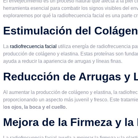
El envejecimiento es un proceso natural que afecta a la piel c
herramienta esencial para combatir los signos visibles del en
exploraremos por qué la radiofrecuencia facial es una parte c
Estimulación del Colágeno
La
radiofrecuencia facial
utiliza energía de radiofrecuencia pa
producción de colágeno y elastina. Estas proteínas son fund
ayuda a reducir la apariencia de arrugas y líneas finas.
Reducción de Arrugas y 
Al aumentar la producción de colágeno y elastina, la radiofrec
proporcionando un aspecto más juvenil y fresco. Este tratam
l
os ojos, la boca y el cuello.
Mejora de la Firmeza y la
La radiofrecuencia facial ayuda a mejorar la firmeza y la elast