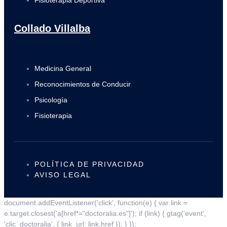
Collado Villalba
Medicina General
Reconocimientos de Conducir
Psicología
Fisioterapia
POLÍTICA DE PRIVACIDAD
AVISO LEGAL
document.addEventListener('click', function(e) { var link =
e.target.closest('a[href*="doctoralia.es"]'); if (link) { gtag('event',
'clic_doctoralia', { link_url: link.href }); } });